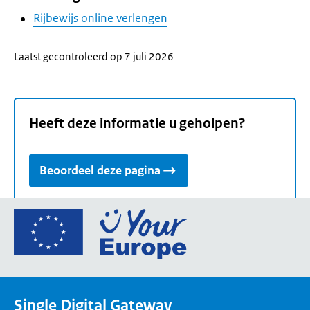
Rijbewijs online verlengen
Laatst gecontroleerd op 7 juli 2026
Heeft deze informatie u geholpen?
Beoordeel deze pagina
Ga
naar
de
homepage
van
Single Digital Gateway
Your