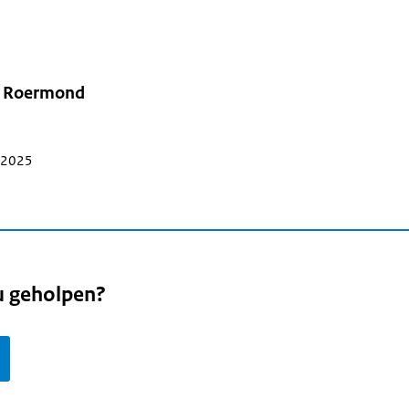
e Roermond
i 2025
u geholpen?