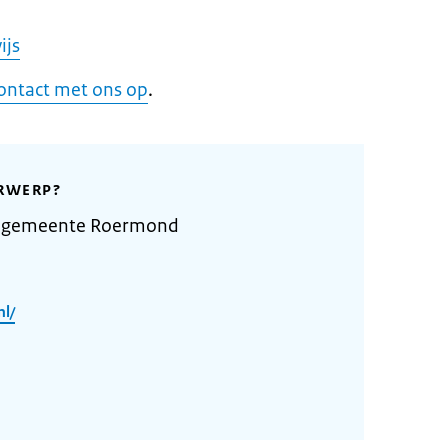
ijs
ontact met ons op
.
RWERP?
e gemeente Roermond
l/