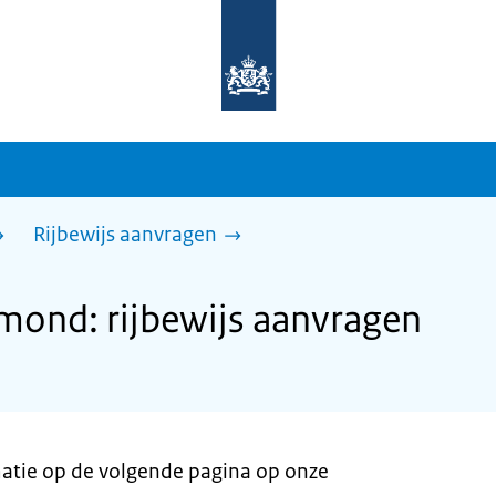
Naar
de
homepage
van
sdg.rijksoverheid.nl
Rijbewijs aanvragen
ond: rijbewijs aanvragen
rmatie op de volgende pagina op onze