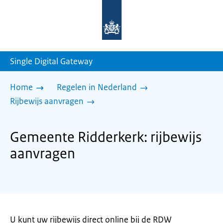
Naar
de
homepage
van
sdg.rijksoverheid.nl
Single Digital Gateway
Home
Regelen in Nederland
Rijbewijs aanvragen
Gemeente Ridderkerk: rijbewijs
aanvragen
U kunt uw rijbewijs direct online bij de RDW