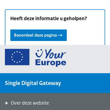
Heeft deze informatie u geholpen?
Beoordeel deze pagina
Ga
naar
de
homepage
van
Single Digital Gateway
Your
Europe,
een
portaal
Over deze website
van