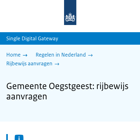
Naar
de
homepage
van
sdg.rijksoverheid.nl
Single Digital Gateway
Home
Regelen in Nederland
Rijbewijs aanvragen
Gemeente Oegstgeest: rijbewijs
aanvragen