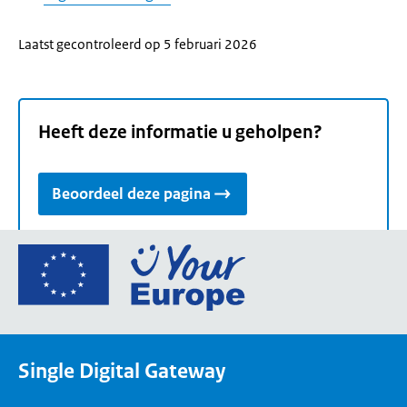
Laatst gecontroleerd op 5 februari 2026
Heeft deze informatie u geholpen?
Beoordeel deze pagina
Ga
naar
de
homepage
van
Single Digital Gateway
Your
Europe,