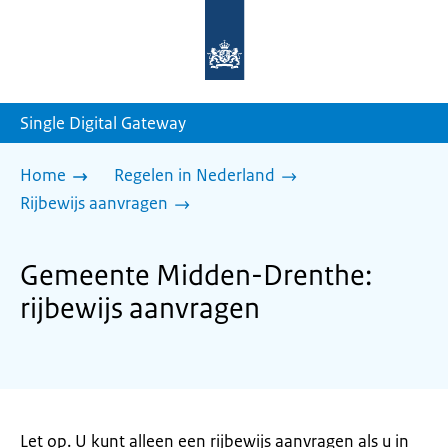
Naar
de
homepage
van
sdg.rijksoverheid.nl
Single Digital Gateway
Home
Regelen in Nederland
Rijbewijs aanvragen
Gemeente Midden-Drenthe:
rijbewijs aanvragen
Let op. U kunt alleen een rijbewijs aanvragen als u in