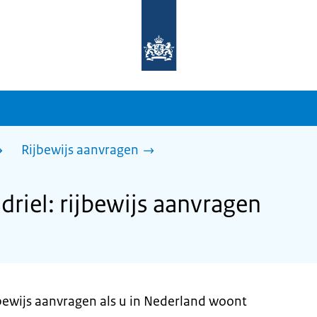
Naar
de
homepage
van
sdg.rijksoverheid.nl
Rijbewijs aanvragen
iel: rijbewijs aanvragen
jbewijs aanvragen als u in Nederland woont