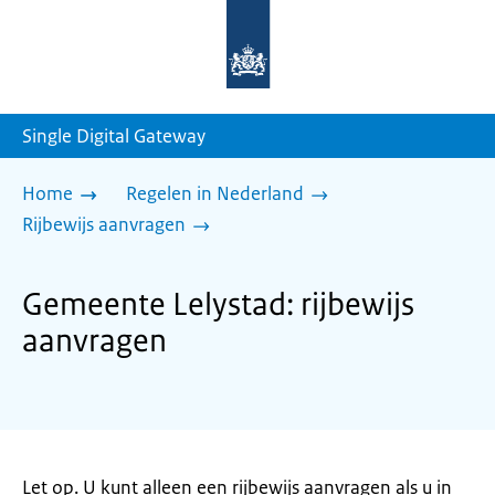
Naar
de
homepage
van
sdg.rijksoverheid.nl
Single Digital Gateway
Home
Regelen in Nederland
Rijbewijs aanvragen
Gemeente Lelystad: rijbewijs
aanvragen
Let op. U kunt alleen een rijbewijs aanvragen als u in