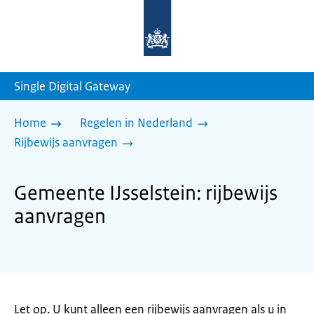
Naar
de
homepage
van
sdg.rijksoverheid.nl
Single Digital Gateway
Home
Regelen in Nederland
Rijbewijs aanvragen
Gemeente IJsselstein: rijbewijs
aanvragen
Let op. U kunt alleen een rijbewijs aanvragen als u in