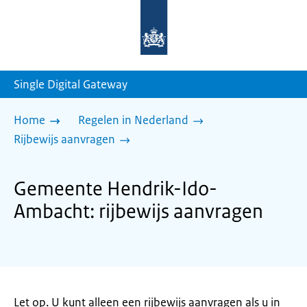
Naar
de
homepage
van
sdg.rijksoverheid.nl
Single Digital Gateway
Home
Regelen in Nederland
Rijbewijs aanvragen
Gemeente Hendrik-Ido-
Ambacht: rijbewijs aanvragen
Let op. U kunt alleen een rijbewijs aanvragen als u in