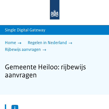
Naar
de
homepage
van
sdg.rijksoverheid.nl
Single Digital Gateway
Home
Regelen in Nederland
Rijbewijs aanvragen
Gemeente Heiloo: rijbewijs
aanvragen