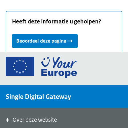
Heeft deze informatie u geholpen?
Beoordeel deze pagina
Ga
naar
de
homepage
van
Single Digital Gateway
Your
Europe,
een
portaal
Over deze website
van