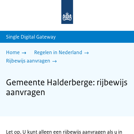
Naar
de
homepage
van
sdg.rijksoverheid.nl
Single Digital Gateway
Home
Regelen in Nederland
Rijbewijs aanvragen
Gemeente Halderberge: rijbewijs
aanvragen
Let op. U kunt alleen een rijbewijs aanvragen als u in