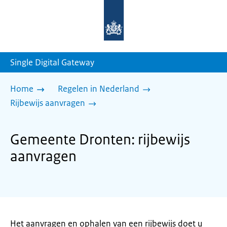
Naar
de
homepage
van
sdg.rijksoverheid.nl
Single Digital Gateway
Home
Regelen in Nederland
Rijbewijs aanvragen
Gemeente Dronten: rijbewijs
aanvragen
Het aanvragen en ophalen van een rijbewijs doet u