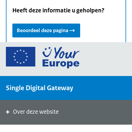
Heeft deze informatie u geholpen?
Beoordeel deze pagina
Ga
naar
de
homepage
van
Single Digital Gateway
Your
Europe,
een
portaal
Over deze website
van
de
Europese