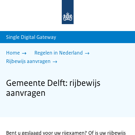
Naar
de
homepage
van
sdg.rijksoverheid.nl
Single Digital Gateway
Home
Regelen in Nederland
Rijbewijs aanvragen
Gemeente Delft: rijbewijs
aanvragen
Bent u geslaagd voor uw rijexamen? Of is uw rijbewijs