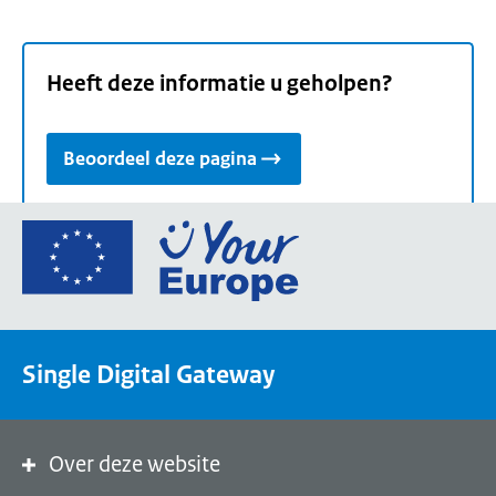
Heeft deze informatie u geholpen?
Beoordeel deze pagina
Ga
naar
de
homepage
van
Single Digital Gateway
Your
Europe,
een
portaal
Over deze website
van