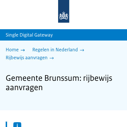
Naar
de
homepage
van
sdg.rijksoverheid.nl
Single Digital Gateway
Home
Regelen in Nederland
Rijbewijs aanvragen
Gemeente Brunssum: rijbewijs
aanvragen