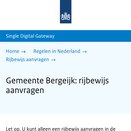
Naar
de
homepage
van
sdg.rijksoverheid.nl
Single Digital Gateway
Home
Regelen in Nederland
Rijbewijs aanvragen
Gemeente Bergeijk: rijbewijs
aanvragen
Let op. U kunt alleen een rijbewijs aanvragen in de