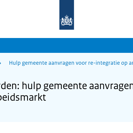
Naar
de
homepage
van
sdg.rijksoverheid.nl
Hulp gemeente aanvragen voor re-integratie op 
en: hulp gemeente aanvragen
rbeidsmarkt