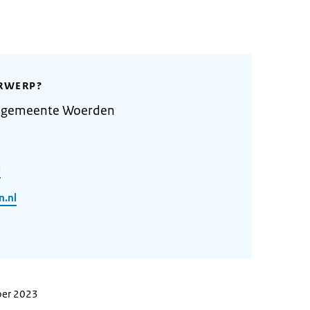
RWERP?
e gemeente Woerden
l
.nl
ber 2023