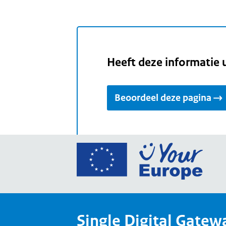
Heeft deze informatie 
Beoordeel deze pagina
Ga
naar
de
home
van
Single Digital Gatew
Your