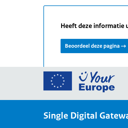
Heeft deze informatie 
Beoordeel deze pagina
Ga
naar
de
home
van
Single Digital Gatew
Your
Europ