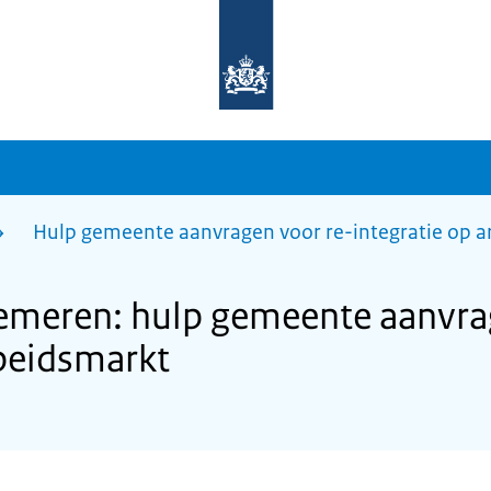
Naar
de
homepage
van
sdg.rijksoverheid.nl
Hulp gemeente aanvragen voor re-integratie op 
meren: hulp gemeente aanvrag
rbeidsmarkt