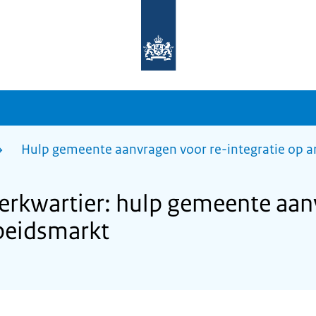
Naar
de
homepage
van
sdg.rijksoverheid.nl
Hulp gemeente aanvragen voor re-integratie op 
rkwartier: hulp gemeente aanv
rbeidsmarkt