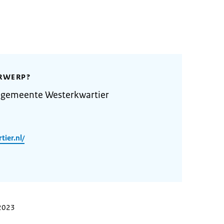
RWERP?
 gemeente Westerkwartier
ier.nl/
 2023