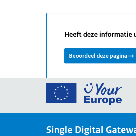
Heeft deze informatie 
Beoordeel deze pagina
Ga
naar
de
home
van
Single Digital Gatew
Your