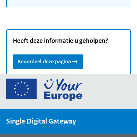
Heeft deze informatie u geholpen?
Beoordeel deze pagina
Ga
naar
de
homepage
van
Single Digital Gateway
Your
Europe,
een