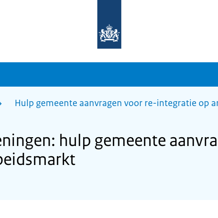
Naar
de
homepage
van
sdg.rijksoverheid.nl
Hulp gemeente aanvragen voor re-integratie op 
ingen: hulp gemeente aanvrag
rbeidsmarkt