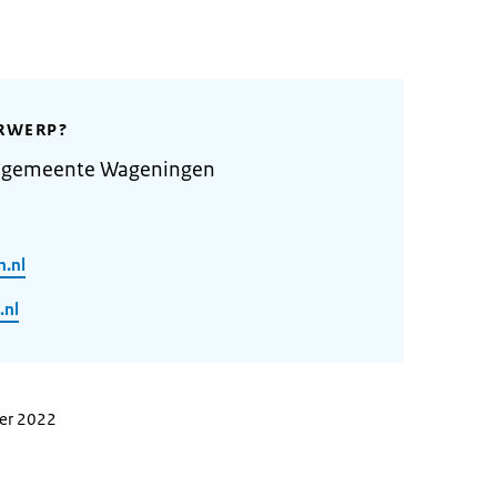
RWERP?
e gemeente Wageningen
n.nl
.nl
ber 2022