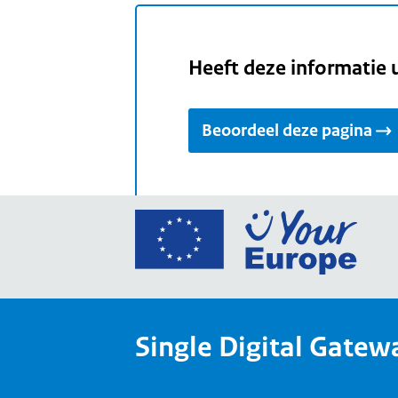
Heeft deze informatie 
Beoordeel deze pagina
Ga
naar
de
home
van
Single Digital Gatew
Your
Europ
een