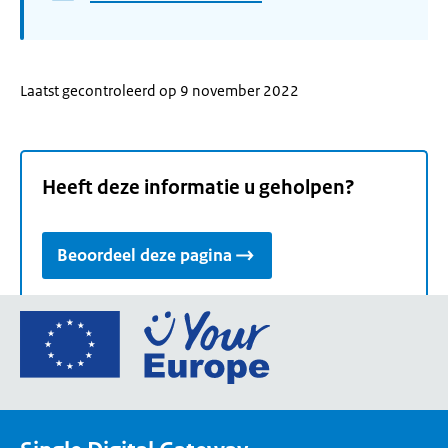
Laatst gecontroleerd op 9 november 2022
Heeft deze informatie u geholpen?
Beoordeel deze pagina
Ga
naar
de
homepage
van
Your