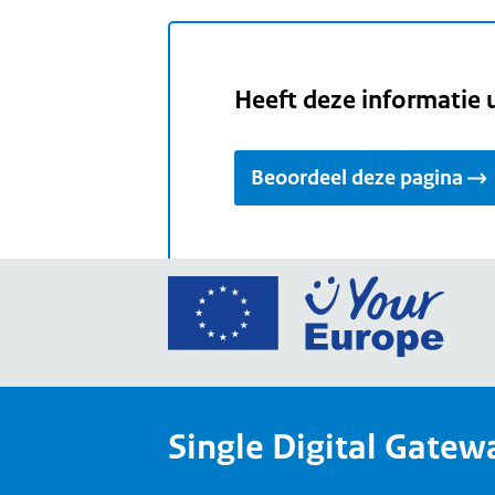
Heeft deze informatie 
Beoordeel deze pagina
Ga
naar
de
home
van
Single Digital Gatew
Your
Europ