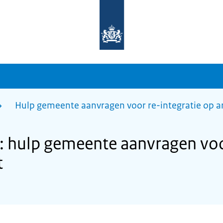
Naar
de
homepage
van
sdg.rijksoverheid.nl
Hulp gemeente aanvragen voor re-integratie op 
 hulp gemeente aanvragen voor
t