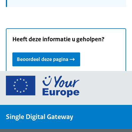
Heeft deze informatie u geholpen?
Beoordeel deze pagina
Ga
naar
de
homepage
van
Single Digital Gateway
Your
Europe,
een