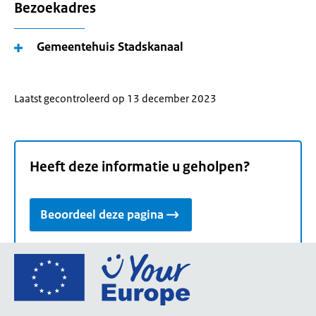
Bezoekadres
Gemeentehuis Stadskanaal
Laatst gecontroleerd op 13 december 2023
Heeft deze informatie u geholpen?
Beoordeel deze pagina
Ga
naar
de
homepage