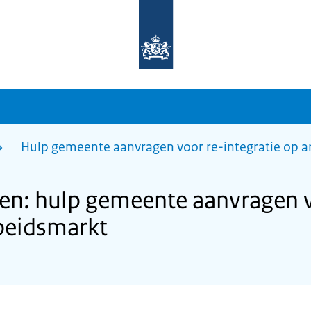
Naar
de
homepage
van
sdg.rijksoverheid.nl
Hulp gemeente aanvragen voor re-integratie op 
n: hulp gemeente aanvragen v
rbeidsmarkt