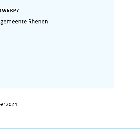
RWERP?
e gemeente Rhenen
ber 2024