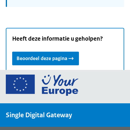
Heeft deze informatie u geholpen?
Beoordeel deze pagina
Ga
naar
de
homepage
van
Single Digital Gateway
Your
Europe,
een