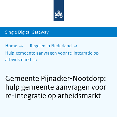
Naar
de
homepage
van
sdg.rijksoverheid.nl
Single Digital Gateway
Home
Regelen in Nederland
Hulp gemeente aanvragen voor re-integratie op
arbeidsmarkt
Gemeente Pijnacker-Nootdorp:
hulp gemeente aanvragen voor
re-integratie op arbeidsmarkt