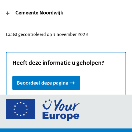
Gemeente Noordwijk
Laatst gecontroleerd op 3 november 2023
Heeft deze informatie u geholpen?
Beoordeel deze pagina
Ga
naar
de
homepage