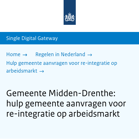
Naar
de
homepage
van
sdg.rijksoverheid.nl
Single Digital Gateway
Home
Regelen in Nederland
Hulp gemeente aanvragen voor re-integratie op
arbeidsmarkt
Gemeente Midden-Drenthe:
hulp gemeente aanvragen voor
re-integratie op arbeidsmarkt