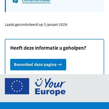
Contactformulier
Laatst gecontroleerd op 5 januari 2026
Heeft deze informatie u geholpen?
Beoordeel deze pagina
Ga
naar
de
homepage
van