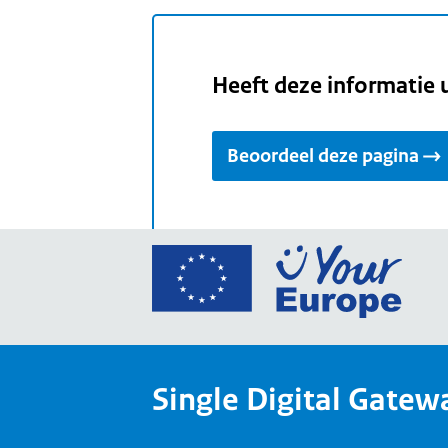
Heeft deze informatie 
Beoordeel deze pagina
Ga
naar
de
home
van
Single Digital Gatew
Your
Europ