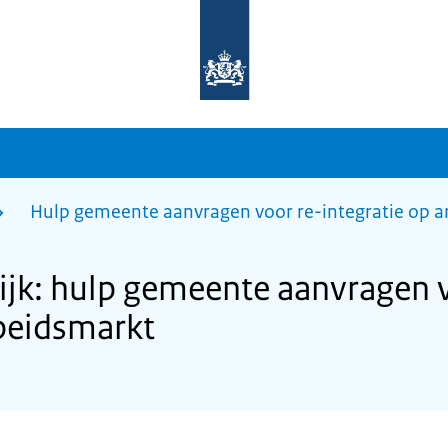
Naar
de
homepage
van
sdg.rijksoverheid.nl
Hulp gemeente aanvragen voor re-integratie op 
jk: hulp gemeente aanvragen v
rbeidsmarkt