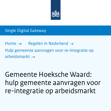
Naar
de
homepage
van
sdg.rijksoverheid.nl
Single Digital Gateway
Home
Regelen in Nederland
Hulp gemeente aanvragen voor re-integratie op
arbeidsmarkt
Gemeente Hoeksche Waard:
hulp gemeente aanvragen voor
re-integratie op arbeidsmarkt