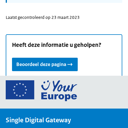
Laatst gecontroleerd op 23 maart 2023
Heeft deze informatie u geholpen?
Beoordeel deze pagina
Ga
naar
de
homepage
van
Single Digital Gateway
Your
Europe,