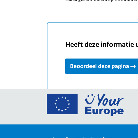
Heeft deze informatie 
Beoordeel deze pagina
Ga
naar
de
home
van