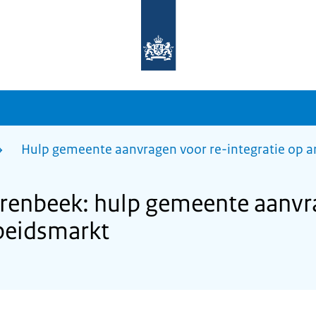
Naar
de
homepage
van
sdg.rijksoverheid.nl
Hulp gemeente aanvragen voor re-integratie op 
renbeek: hulp gemeente aanvr
rbeidsmarkt