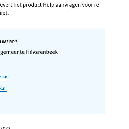
evert het product Hulp aanvragen voor re-
iet.
RWERP?
 gemeente Hilvarenbeek
ek.nl
.nl
r 2022