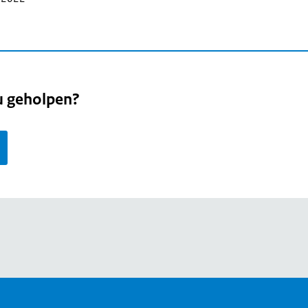
u geholpen?
page