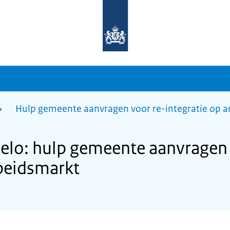
Naar
de
homepage
van
sdg.rijksoverheid.nl
Hulp gemeente aanvragen voor re-integratie op 
lo: hulp gemeente aanvragen 
rbeidsmarkt