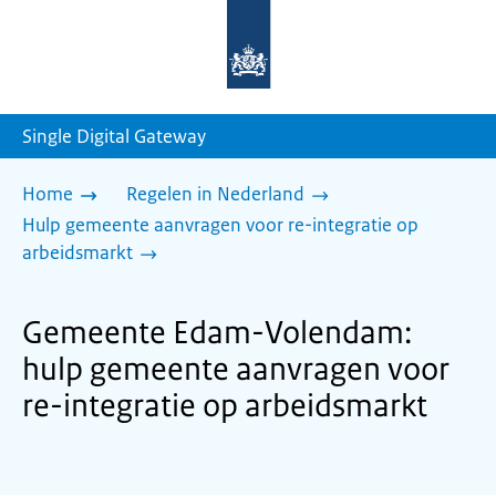
Naar
de
homepage
van
sdg.rijksoverheid.nl
Single Digital Gateway
Home
Regelen in Nederland
Hulp gemeente aanvragen voor re-integratie op
arbeidsmarkt
Gemeente Edam-Volendam:
hulp gemeente aanvragen voor
re-integratie op arbeidsmarkt