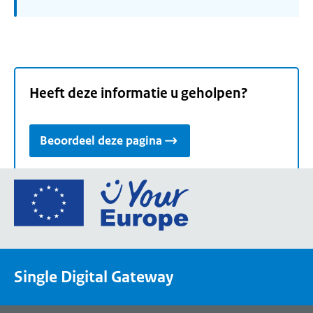
Heeft deze informatie u geholpen?
Beoordeel deze pagina
Ga
naar
de
homepage
van
Single Digital Gateway
Your
Europe,
een