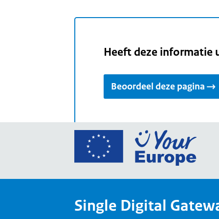
Heeft deze informatie 
Beoordeel deze pagina
Ga
naar
de
home
van
Single Digital Gatew
Your
Europ