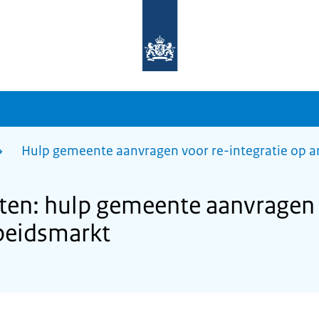
Naar
de
homepage
van
sdg.rijksoverheid.nl
Hulp gemeente aanvragen voor re-integratie op 
en: hulp gemeente aanvragen 
rbeidsmarkt