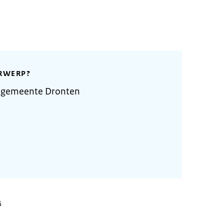
RWERP?
 gemeente Dronten
5