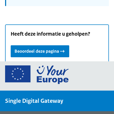
Heeft deze informatie u geholpen?
Beoordeel deze pagina
Ga
naar
de
homepage
van
Single Digital Gateway
Your
Europe,
een