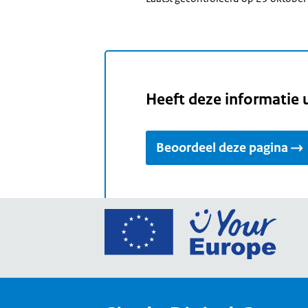
Heeft deze informatie 
Beoordeel deze pagina
Ga
naar
de
home
van