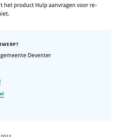
t het product Hulp aanvragen voor re-
iet.
RWERP?
 gemeente Deventer
l
nl
r 2022