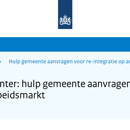
Naar
de
homepage
van
sdg.rijksoverheid.nl
Hulp gemeente aanvragen voor re-integratie op 
ter: hulp gemeente aanvragen
rbeidsmarkt