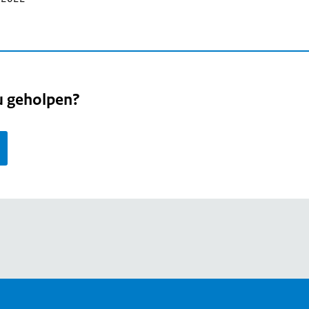
u geholpen?
page