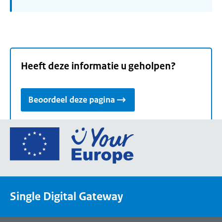
Heeft deze informatie u geholpen?
Beoordeel deze pagina
Ga
naar
de
homepage
van
Single Digital Gateway
Your
Europe,
een