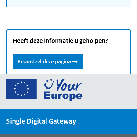
Heeft deze informatie u geholpen?
Beoordeel deze pagina
Ga
naar
de
homepage
van
Single Digital Gateway
Your
Europe,
een