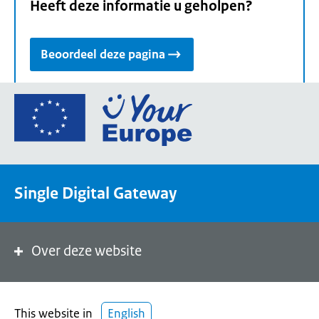
Heeft deze informatie u geholpen?
Beoordeel deze pagina
Ga
naar
de
homepage
van
Single Digital Gateway
Your
Europe,
een
portaal
Over deze website
van
de
Europese
This website in
English
Unie