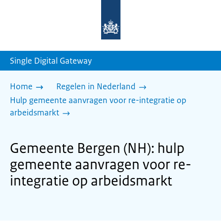
Naar
de
homepage
van
sdg.rijksoverheid.nl
Single Digital Gateway
Home
Regelen in Nederland
Hulp gemeente aanvragen voor re-integratie op
arbeidsmarkt
Gemeente Bergen (NH): hulp
gemeente aanvragen voor re-
integratie op arbeidsmarkt