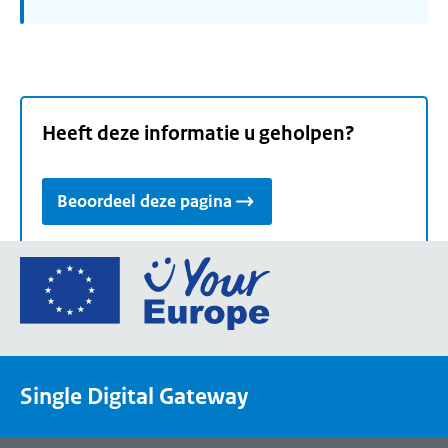
Heeft deze informatie u geholpen?
Beoordeel deze pagina
Ga
naar
de
homepage
van
Single Digital Gateway
Your
Europe,
een