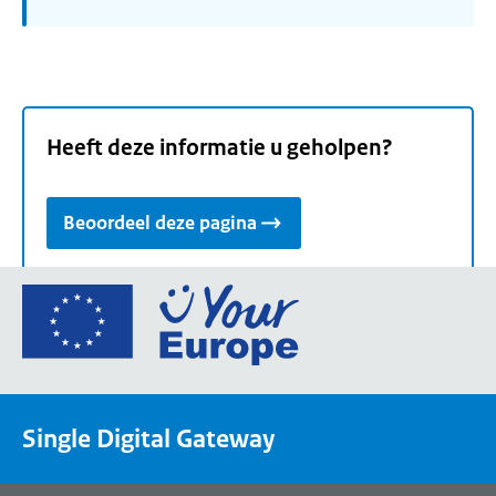
Heeft deze informatie u geholpen?
Beoordeel deze pagina
Ga
naar
de
homepage
van
Single Digital Gateway
Your
Europe,
een