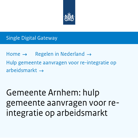
Naar
de
homepage
van
sdg.rijksoverheid.nl
Single Digital Gateway
Home
Regelen in Nederland
Hulp gemeente aanvragen voor re-integratie op
arbeidsmarkt
Gemeente Arnhem: hulp
gemeente aanvragen voor re-
integratie op arbeidsmarkt