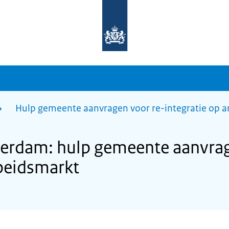
Naar
de
homepage
van
sdg.rijksoverheid.nl
Hulp gemeente aanvragen voor re-integratie op 
rdam: hulp gemeente aanvrag
rbeidsmarkt