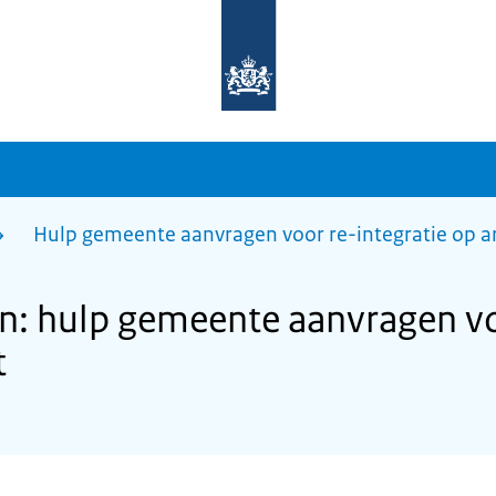
Naar
de
homepage
van
sdg.rijksoverheid.nl
Hulp gemeente aanvragen voor re-integratie op 
: hulp gemeente aanvragen voo
t