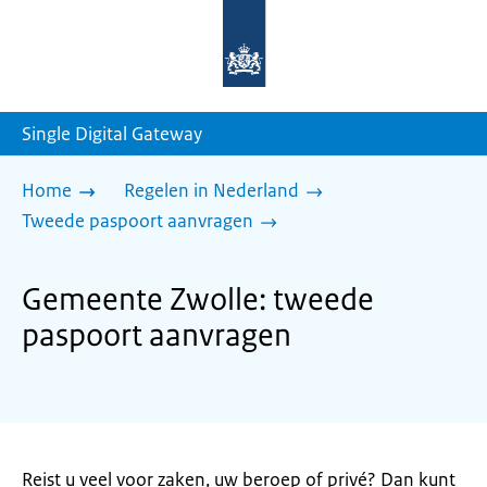
Naar
de
homepage
van
sdg.rijksoverheid.nl
Single Digital Gateway
Home
Regelen in Nederland
Tweede paspoort aanvragen
Gemeente Zwolle: tweede
paspoort aanvragen
Reist u veel voor zaken, uw beroep of privé? Dan kunt