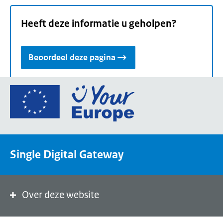
Heeft deze informatie u geholpen?
Beoordeel deze pagina
Ga
naar
de
homepage
van
Single Digital Gateway
Your
Europe,
een
portaal
Over deze website
van
de