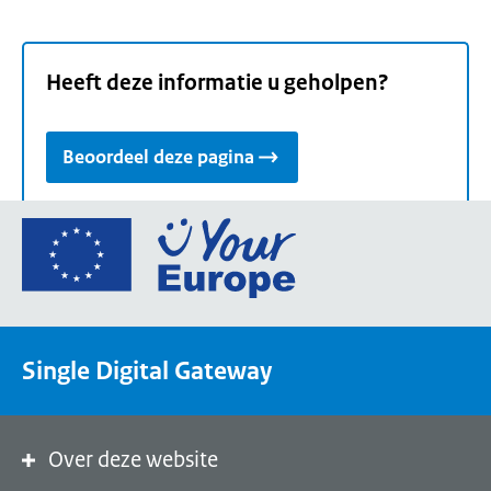
Heeft deze informatie u geholpen?
Beoordeel deze pagina
Ga
naar
de
homepage
van
Single Digital Gateway
Your
Europe,
een
portaal
Over deze website
van