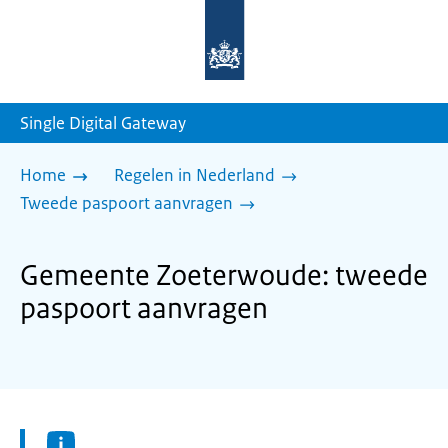
Naar
de
homepage
van
sdg.rijksoverheid.nl
Single Digital Gateway
Home
Regelen in Nederland
Tweede paspoort aanvragen
Gemeente Zoeterwoude: tweede
paspoort aanvragen