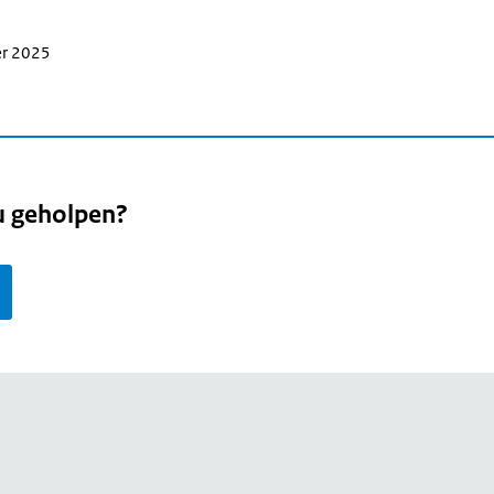
er 2025
u geholpen?