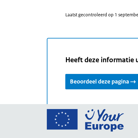
Laatst gecontroleerd op 1 septemb
Heeft deze informatie 
Beoordeel deze pagina
Ga
naar
de