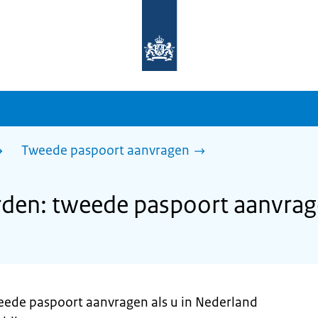
Naar
de
homepage
van
sdg.rijksoverheid.nl
Tweede paspoort aanvragen
en: tweede paspoort aanvra
weede paspoort aanvragen als u in Nederland