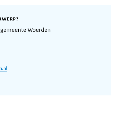
RWERP?
e gemeente Woerden
l
.nl
n