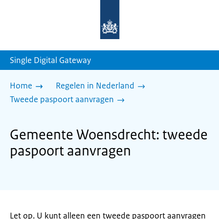
Naar
de
homepage
van
sdg.rijksoverheid.nl
Single Digital Gateway
Home
Regelen in Nederland
Tweede paspoort aanvragen
Gemeente Woensdrecht: tweede
paspoort aanvragen
Let op. U kunt alleen een tweede paspoort aanvragen