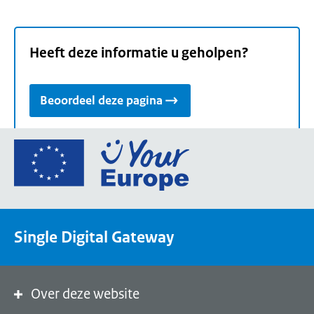
Heeft deze informatie u geholpen?
Beoordeel deze pagina
Ga
naar
de
homepage
van
Single Digital Gateway
Your
Europe,
een
portaal
Over deze website
van