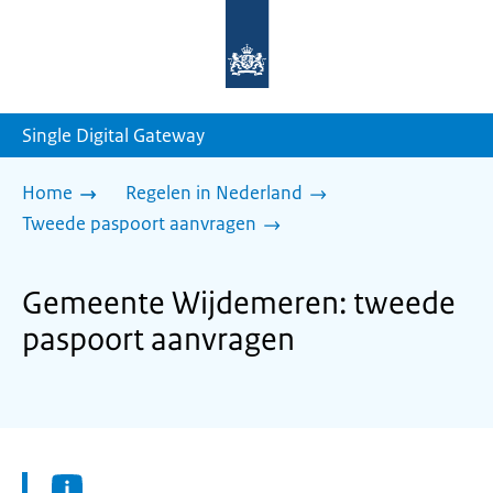
Naar
de
homepage
van
sdg.rijksoverheid.nl
Single Digital Gateway
Home
Regelen in Nederland
Tweede paspoort aanvragen
Gemeente Wijdemeren: tweede
paspoort aanvragen